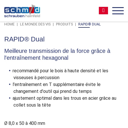
Zum
Zur
Zur
Seitenbereiche:
Inhalt
Hauptnavigation
Footernavigation
Suche:
MEN
HOME
LE MONDE DES VIS
PRODUITS
RAPID® DUAL
RAPID® Dual
Meilleure transmission de la force grâce à
l′entraînement hexagonal
recommandé pour le bois à haute densité et les
visseuses à percussion
l′entraînement en T supplémentaire évite le
changement d′outil qui prend du temps
ajustement optimal dans les trous en acier grâce au
collet sous la tête
Ø 8,0 x 50 à 400 mm