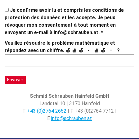
Je confirme avoir lu et compris les conditions de
protection des données et les accepte. Je peux
révoquer mon consentement à tout moment en
envoyant un e-mail à
info@schrauben.at.
*
Si
Si
Veuillez résoudre le problème mathématique et
vous
vous
Combien
répondez avec un chiffre.
🍎🍎🍎 - 🍎🍎 = ?
voyez
voyez
font
ceci,
ceci,
3
laissez-
laissez-
moins
le
le
2 ?
vide.
vide.
Seuls
Seuls
Schmid Schrauben Hainfeld GmbH
les
les
Landstal 10 | 3170 Hainfeld
robots
robots
T
+43 (0)2764 2652
| F +43 (0)2764 7712 |
devraient
devraient
E
info@schrauben.at
voir
voir
cela.
cela.